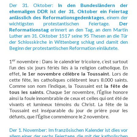
Der 31. Oktober:
In den Bundesländern der
ehemaligen DDR ist der 31. Oktober ein Feiertag
anlässlich des Reformationsgedenktages
, einem der
wichtigsten protestantischen Feiertage.
Der
Reformationstag
erinnert an den Tag, an dem Martin
Luther am 31. Oktober 1517 seine 95 Thesen an die Tür
der Schlosskirche in Wittenberg schlug und damit den
Beginn der protestantischen Reformation einläutete.
er
1
novembre : Dans le calendrier tricolore, c’est surtout
l’un des six jours fériés liés à la religion catholique. En
effet,
le 1er novembre célèbre la Toussaint
. Lors de
cette fête, les catholiques célèbrent leurs 8.000 saints.
Comme son nom l’indique, la Toussaint est
la fête de
tous les saints
. Chaque 1er novembre, l’Église honore
ainsi la foule innombrable de ceux et celles qui ont été de
vivants et lumineux témoins du Christ. La fête de la
Toussaint est inséparable du jour de prière pour les
défunts, que l’Église commémore le 2 novembre.
Der 1. November: Im französischen Kalender ist dies vor
allem einer der sechs Feiertage, die mit der katholischen