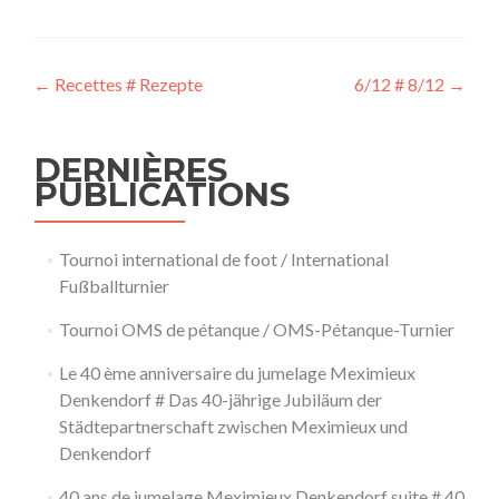
Navigation
←
Recettes # Rezepte
6/12 # 8/12
→
de
l’article
DERNIÈRES
PUBLICATIONS
Tournoi international de foot / International
Fußballturnier
Tournoi OMS de pétanque / OMS-Pétanque-Turnier
Le 40 ème anniversaire du jumelage Meximieux
Denkendorf # Das 40-jährige Jubiläum der
Städtepartnerschaft zwischen Meximieux und
Denkendorf
40 ans de jumelage Meximieux Denkendorf suite # 40