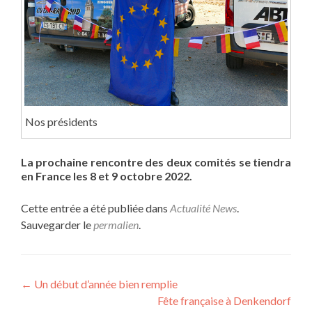
Nos présidents
La prochaine rencontre des deux comités se tiendra
en France les 8 et 9 octobre 2022.
Cette entrée a été publiée dans
Actualité News
.
Sauvegarder le
permalien
.
Navigation
←
Un début d’année bien remplie
Fête française à Denkendorf
de